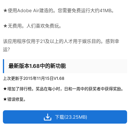
★使用Adobe Air建造的。您需要免费运行大约41MB。
★无费用。人们喜欢免费玩。
该应用程序仅用于21及以上的人才用于娱乐目的。感到幸
运？
最新版本1.68中的新功能
上次更新于2015年11月15日V1.68
★增加了排行榜。奖品在每小时，日和一周中的获奖者中获得奖励。
★错误修复。
下载(23.25MB)