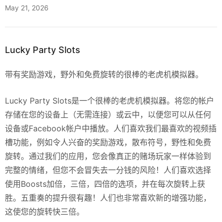
May 21, 2026
Lucky Party Slots
带有奖励游戏，野外和免费旋转的很棒的老虎机模拟器。
Lucky Party Slots是一个很棒的老虎机模拟器。将您的帐户
存储在您的设备上（无需连接）或云中，以便您可以从任何
设备或Facebook帐户中播放。人们喜欢我们最喜欢的视频插
槽功能，例如令人兴奋的奖励游戏，散布符号，野性和免费
旋转。通过我们的应用，您会像真正的赌场玩家一样体验到
完整的情绪，但您不会冒失去一分钱的风险！人们喜欢选择
使用Boosts加倍，三倍，四倍的选项，并在每次旋转上获
胜。五重奏的提升很有趣！人们也非常喜欢新的增强功能，
这使您的旋转快三倍。