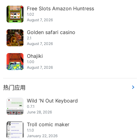
Free Slots Amazon Huntress
1.02
August 7, 2026
Golden safari casino
2.1
August 7, 2026
Ohajiki
1.00
August 7, 2026
热门应用
Wild 'N Out Keyboard
0.7.1
June 28, 2026
Troll comic maker
1.1.0
January 22, 2026