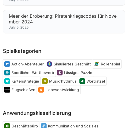
Meer der Eroberung: Piratenkriegscodes für Nove
mber 2024
July 5, 2025
Spielkategorien
Action-Abenteuer
Simuliertes Geschäft
Rollenspiel
Sportlicher Wettbewerb
Lässiges Puzzle
Kartenstrategie
Musikrhythmus
Worträtsel
Flugschießen
Liebesentwicklung
Anwendungsklassifizierung
Geschäftsbüro
Kommunikation und Soziales