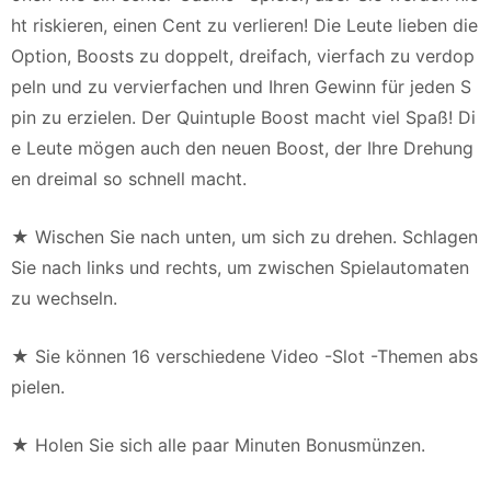
ht riskieren, einen Cent zu verlieren! Die Leute lieben die
Option, Boosts zu doppelt, dreifach, vierfach zu verdop
peln und zu vervierfachen und Ihren Gewinn für jeden S
pin zu erzielen. Der Quintuple Boost macht viel Spaß! Di
e Leute mögen auch den neuen Boost, der Ihre Drehung
en dreimal so schnell macht.
★ Wischen Sie nach unten, um sich zu drehen. Schlagen
Sie nach links und rechts, um zwischen Spielautomaten
zu wechseln.
★ Sie können 16 verschiedene Video -Slot -Themen abs
pielen.
★ Holen Sie sich alle paar Minuten Bonusmünzen.