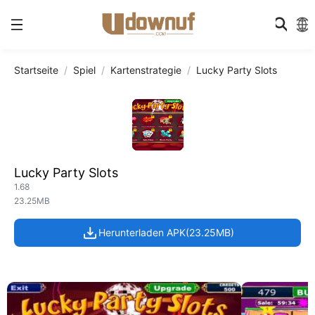
Startseite
Spiel
Kartenstrategie
Lucky Party Slots
Lucky Party Slots
1.68
23.25MB
Herunterladen APK(23.25MB)