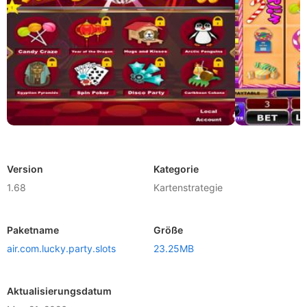
Version
Kategorie
1.68
Kartenstrategie
Paketname
Größe
air.com.lucky.party.slots
23.25MB
Aktualisierungsdatum