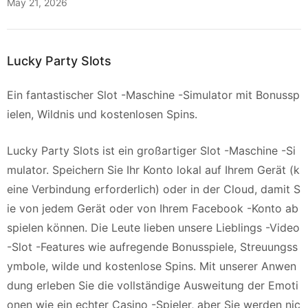
May 21, 2026
Lucky Party Slots
Ein fantastischer Slot -Maschine -Simulator mit Bonussp
ielen, Wildnis und kostenlosen Spins.
Lucky Party Slots ist ein großartiger Slot -Maschine -Si
mulator. Speichern Sie Ihr Konto lokal auf Ihrem Gerät (k
eine Verbindung erforderlich) oder in der Cloud, damit S
ie von jedem Gerät oder von Ihrem Facebook -Konto ab
spielen können. Die Leute lieben unsere Lieblings -Video
-Slot -Features wie aufregende Bonusspiele, Streuungss
ymbole, wilde und kostenlose Spins. Mit unserer Anwen
dung erleben Sie die vollständige Ausweitung der Emoti
onen wie ein echter Casino -Spieler, aber Sie werden nic